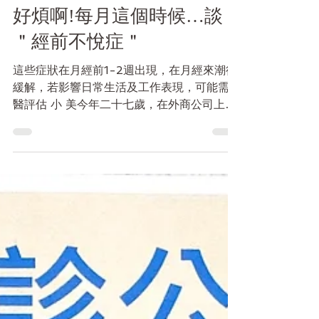
2024年9月29日
好煩啊!每月這個時候…談
＂經前不悅症＂
這些症狀在月經前1-2週出現，在月經來潮後
緩解，若影響日常生活及工作表現，可能需就
醫評估 小 美今年二十七歲，在外商公司上班
多年，收入穩定，最近也交了男友，看似美好
的生活卻有個煩惱，就是每個月的經期前一
週，特別容易心煩，控制不好自己的情緒，常
為了一些小事跟同事及男友發脾氣，...