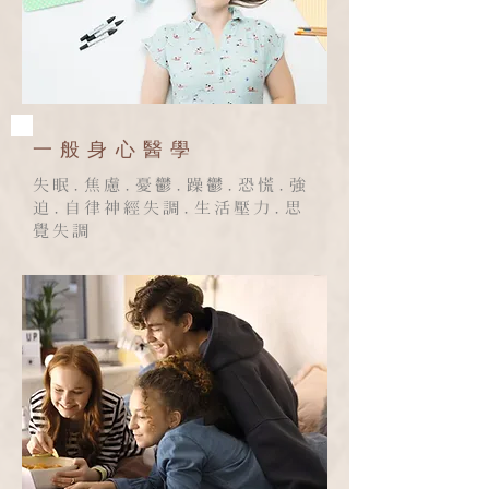
​一般身心醫學
失眠.焦慮.憂鬱.躁鬱.恐慌.強
迫.自律神經失調.生活壓力.思
覺失調