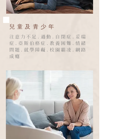
兒童及青少年
注意力不足.過動.自閉症.妥瑞
症.亞斯伯格症.教養困難.情緒
問題.就學障礙.校園霸凌.網路
成癮