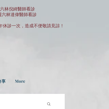
2 週六林倪綺醫師看診
29 週六林達偉醫師看診
) 上午休診一次，造成不便敬請見諒！
分享
More