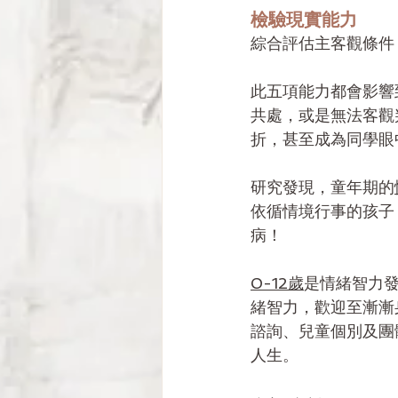
檢驗現實能力
綜合評估主客觀條件
此五項能力都會影響
共處，或是無法客觀
折，甚至成為同學眼
研究發現，童年期的
依循情境行事的孩子
病！
0-12歲
是情緒智力
緒智力，歡迎至漸漸
諮詢、兒童個別及團
人生。