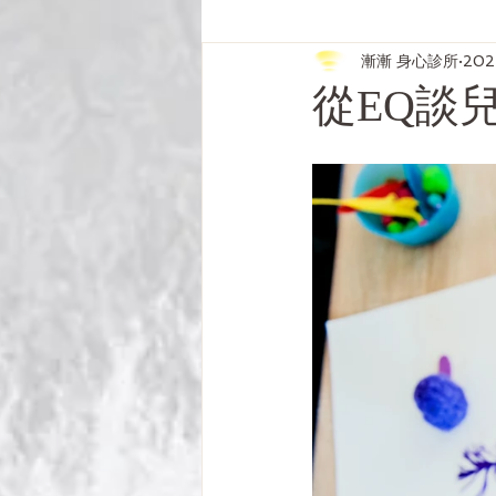
漸漸 身心診所
20
從EQ談